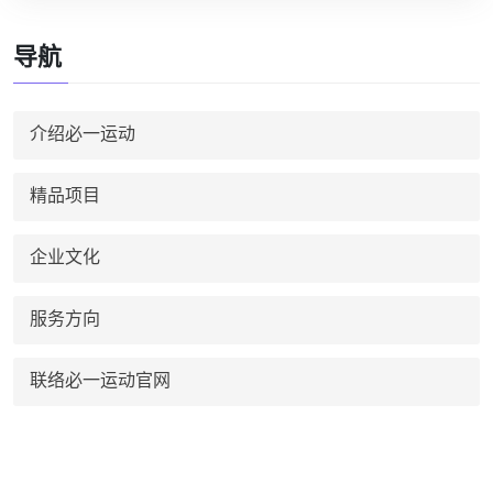
导航
介绍必一运动
精品项目
企业文化
服务方向
联络必一运动官网