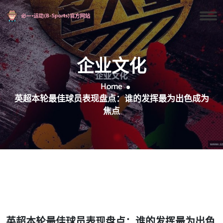
企业文化
Home
英超本轮最佳球员表现盘点：谁的发挥最为出色成为
焦点
英超本轮最佳球员表现盘点：谁的发挥最为出色