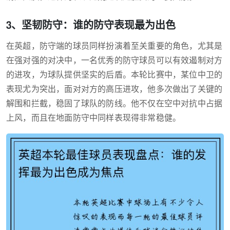
3、坚韧防守：谁的防守表现最为出色
在英超，防守端的球员同样扮演着至关重要的角色，尤其是
在强对强的对决中，一名优秀的防守球员可以有效遏制对方
的进攻，为球队提供坚实的后盾。本轮比赛中，某位中卫的
表现尤为突出，面对对方的高压进攻，他多次做出了关键的
解围和拦截，稳固了球队的防线。他不仅在空中对抗中占据
上风，而且在地面防守中同样表现得非常稳健。