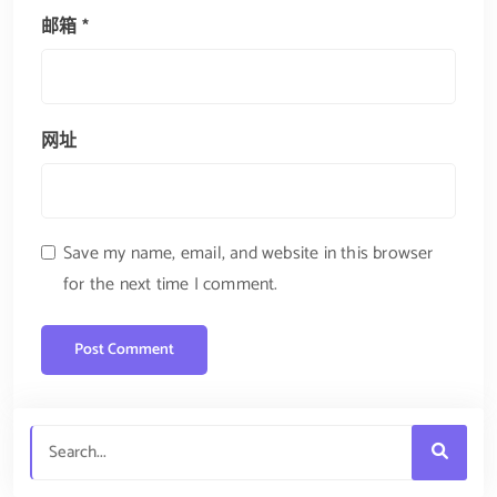
邮箱
*
网址
Save my name, email, and website in this browser
for the next time I comment.