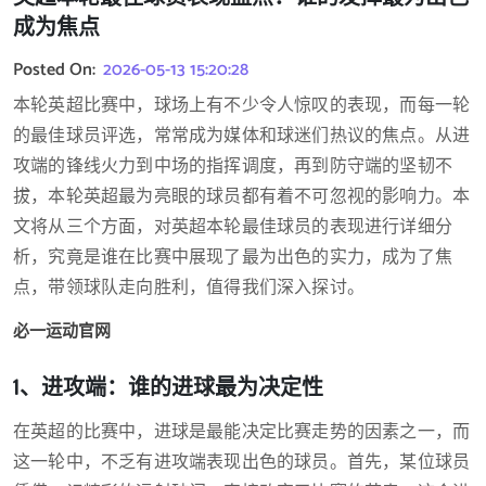
成为焦点
Posted On:
2026-05-13 15:20:28
本轮英超比赛中，球场上有不少令人惊叹的表现，而每一轮
的最佳球员评选，常常成为媒体和球迷们热议的焦点。从进
攻端的锋线火力到中场的指挥调度，再到防守端的坚韧不
拔，本轮英超最为亮眼的球员都有着不可忽视的影响力。本
文将从三个方面，对英超本轮最佳球员的表现进行详细分
析，究竟是谁在比赛中展现了最为出色的实力，成为了焦
点，带领球队走向胜利，值得我们深入探讨。
必一运动官网
1、进攻端：谁的进球最为决定性
在英超的比赛中，进球是最能决定比赛走势的因素之一，而
这一轮中，不乏有进攻端表现出色的球员。首先，某位球员