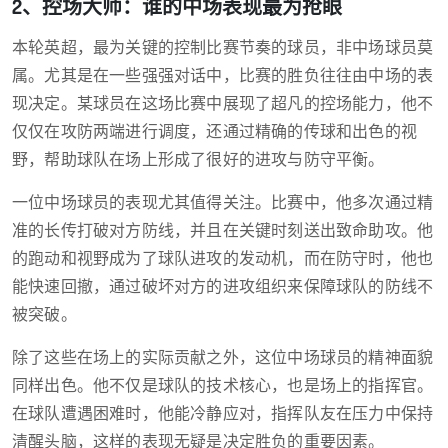
2、控场大师：谁的中场表现最为抢眼
本轮英超，最为关键的控制比赛节奏的球员，非中场球员莫
属。尤其是在一些强强对话中，比赛的胜负往往由中场的表
现决定。某球员在这场比赛中展现了超凡的控场能力，他不
仅仅在攻防两端进行调度，还通过精确的传球和出色的视
野，帮助球队在场上形成了很好的进攻与防守平衡。
一位中场球员的表现尤其值得关注。比赛中，他多次通过精
准的长传打破对方防线，并且在关键时刻送出致命助攻。他
的跑动和视野成为了球队进攻的发动机，而在防守时，他也
能快速回撤，通过破坏对方的进攻组织来保障球队的防线不
被突破。
除了这些在场上的实际贡献之外，这位中场球员的精神面貌
同样出色。他不仅是球队的技术核心，也是场上的指挥官。
在球队遭遇困难时，他能冷静应对，指挥队友在压力中保持
清醒头脑，这样的表现无疑是决定胜负的重要因素。