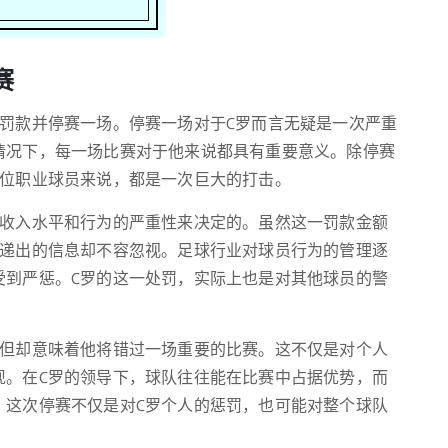
赛
罚款并停赛一场。停赛一场对于C罗而言无疑是一次严重
情况下，每一场比赛对于他来说都具有重要意义。除停赛
一位职业球员来说，都是一次巨大的打击。
其收入水平和行为的严重性来决定的。虽然这一罚款金额
传递出的信息却不容忽视。足球行业对球员行为的管理逐
受到严惩。C罗的这一处罚，实际上也是对其他球员的警
。
，但却意味着他将错过一场重要的比赛。这不仅是对个人
现。在C罗的领导下，球队往往能在比赛中占据优势，而
，这次停赛不仅是对C罗个人的惩罚，也可能对整个球队