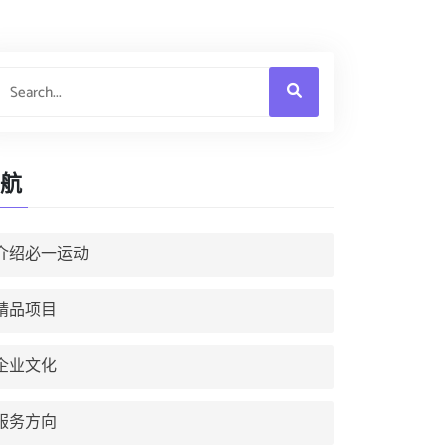
航
介绍必一运动
精品项目
企业文化
服务方向