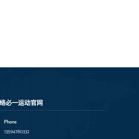
络必一运动官网
Phone
13594780332