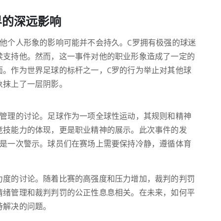
界的深远影响
他个人形象的影响可能并不会持久。C罗拥有极强的球迷
续支持他。然而，这一事件对他的职业形象造成了一定的
面。作为世界足球的标杆之一，C罗的行为举止对其他球
象抹上了一层阴影。
为管理的讨论。足球作为一项全球性运动，其规则和精神
竞技能力的体现，更是职业精神的展示。此次事件的发
都是一次警示。球员们在赛场上需要保持冷静，遵循体育
力度的讨论。随着比赛的高强度和压力增加，裁判的判罚
情绪管理和裁判判罚的公正性息息相关。在未来，如何平
待解决的问题。