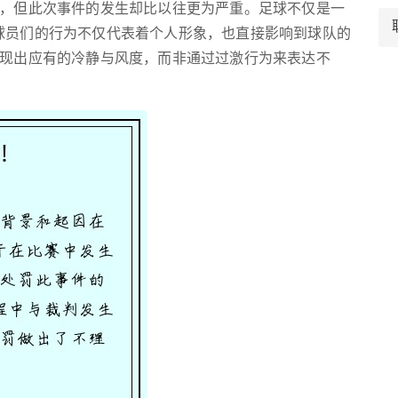
现，但此次事件的发生却比以往更为严重。足球不仅是一
球员们的行为不仅代表着个人形象，也直接影响到球队的
展现出应有的冷静与风度，而非通过过激行为来表达不