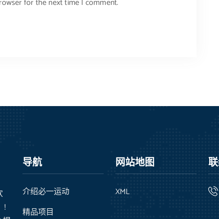
browser for the next time I comment.
导航
网站地图
联
介绍必一运动
XML
欢
!
精品项目