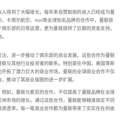
收入得到了大幅增长。每年来自赞助商的收入已经成为曼
、卡塔尔航空、Aon等全球知名品牌的合作中，曼联获
于俱乐部的日常运营，更为曼联提供了巨额的资金支持，
施。
关注，进一步推动了俱乐部的商业发展。这些合作为曼联
曼联与其他行业投资者的联系。特别是在中国、美国等新
功开拓了潜力巨大的商业市场。曼联的全球商业合作不仅
会，推动了其商业版图的进一步扩展。
。例如，曼联与索尼的合作，不仅提高了曼联品牌在全球
亚洲市场的增长。通过这些合作，曼联能够精准锁定不同
场渗透率。每一笔商业合作都为曼联带来了实实在在的收
。