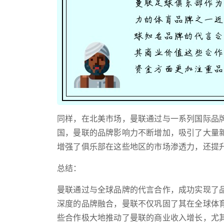
同样，在北美市场，曼联通过与一系列国际品
国，曼联的品牌影响力不断增加，吸引了大量
增强了俱乐部在这些地区的市场渗透力，还提
总结：
曼联通过与全球品牌的代言合作，成功实现了
深度的品牌融合，曼联不仅巩固了其在全球体
些合作极大地推动了曼联的商业收入增长，尤