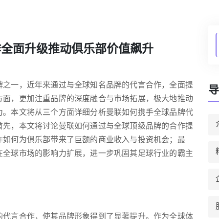
作全面升级推动俱乐部价值飙升
牌之一，近年来通过与全球知名品牌的代言合作，全面提
导
方面，更加注重品牌的深度融合与市场拓展，极大地推动
力。本文将从三个方面详细分析曼联如何携手全球品牌代
首先，本文将讨论曼联如何通过与全球顶级品牌的合作提
作如何为俱乐部带来了巨额的商业收入与投资机会；最
在全球市场的影响力扩展，进一步巩固其足球行业的霸主
的代言合作，使其品牌形象得到了显著提升。作为全球体