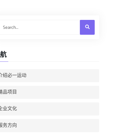
航
介绍必一运动
精品项目
企业文化
服务方向