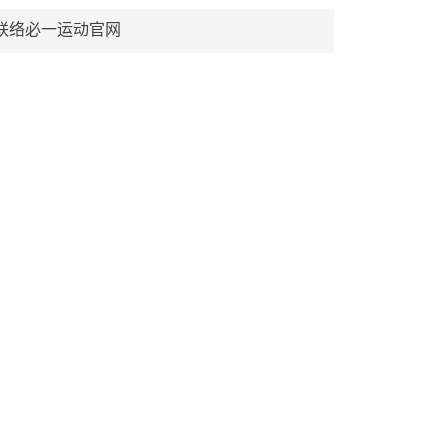
联络必一运动官网