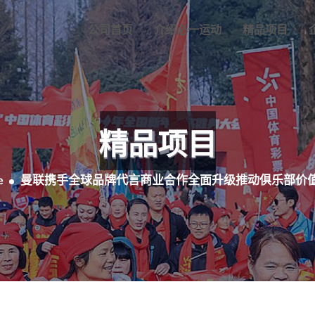
公司首页
介绍必一运动
精品项目
精品项目
e
曼联携手全球品牌代言商业合作全面升级推动俱乐部价