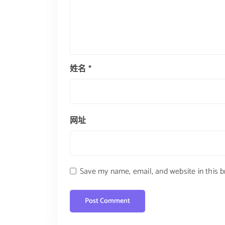
姓名
*
网址
Save my name, email, and website in this 