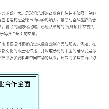
响力不断扩大。足球俱乐部的商业合作往往不仅限于单纯
全面拓展其在全球市场中的影响力。曼联与全球品牌的合
。曼联的国际化战略，已经从单纯的“足球项目”转变为
娱乐等多个层面的交融。
同市场根据消费者的需求量身定制产品与服务。例如，在
乐部文化的本土化传播，并深度参与到中国的足球发展与
不仅加强了曼联与中国市场的联系，还提高了其在当地球